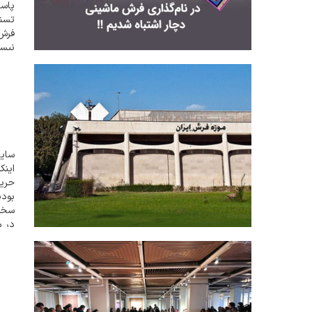
پاسخ
تسنی
فرش
نیست
همان
سایت
اینک
حریق
بودی
سخنگ
در...