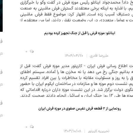
 داد! محمدجواد اینانلو رئیس موزه فرش در گفت وگو با خبرگزاری
م، با اشاره به اینکه برخی معتقدند گسترش فرش ماشینی به صنعت
 دستباف آسیب زده است, اظهار کرد: موضوع فقط فرش ماشینی
 و عوامل متعددی در این وضعیت نقش دارند، اما من معتقدم از
 ابتدا در نام ...
اینانلو: موزه فرش را قبل از جنگ تجهیز کرده بودیم
فر
0
تاریخ 
علیرضا قادری
۱۴۰۴/۰۴/۲۰
 اطلاع رسانی فرش ایران - کارپتور مدیر موزه فرش گفت: قبل از
ه بدانیم جنگی رخ می دهد یا نه مخزن ها را آماده، سیستم اطفای
فر
 را به روز و مسئولیت مقابله با مخاطرات را بین افراد تقسیم کرده
م. نشست دوم موزه ها و منازعات در ساختمان ایکوم ایران با حضور
تاریخ 
وی دولت برگزار شد. در این نشست موزه داران درباره اقداماتی که
در موزه ها طی ۱۲ روز جنگ ایران و اسرائیل انجام دادند صحبت کردند.
فر
رونمایی از ۲ قطعه فرش نفیس صفوی در موزه فرش ایران
تاریخ 
0
تحریریه کارپتور
۱۴۰۳/۱۰/۰۸