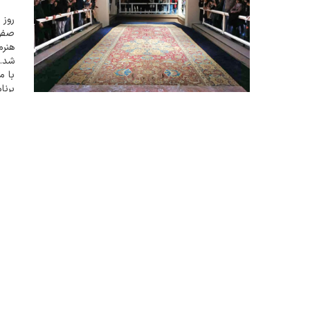
هنرم
شد. 
با م
برنا
است 