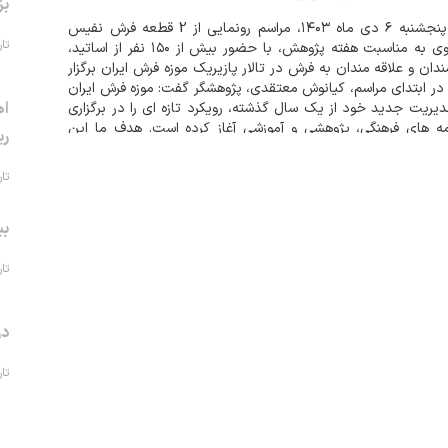
بز
روز پنجشنبه ۶ دی ماه ۱۴۰۳، مراسم رونمایی از 2 قطعه فرش نفیس
تاریخ 
صفوی به مناسبت هفته پژوهش، با حضور بیش از ۱۵۰ نفر از اساتید،
ندان و علاقه مندان به فرش در تالار پازیریک موزه فرش ایران برگزار
در ابتدای مراسم، کیانوش معتقدی، پژوهشگر گفت: موزه فرش ایران
اه
دیریت جدید خود از یک سال گذشته، رویکرد تازه ای را در برگزاری
مه های فرهنگی، پژوهشی و آموزشی آغاز کرده است. هدف ما این
ری
که رونم...
تاریخ 
بی
تاریخ 
در
تاریخ 