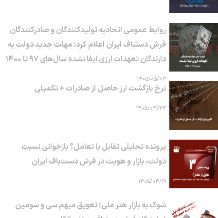
روابط عمومی اتحادیه تولیدکنندگان و صادرکنندگان
فرش دستباف ایران اعلام کرد: مهلت جدید دولت به
دارندگان تعهدات ارزی ایفا نشده سال‌های ۹۷ تا ۱۴۰۰
۱۴۰۵/۰۵/۰۳
نرخ بازگشت ارز حاصل از صادرات + تکمیلی
۱۴۰۵/۰۴/۲۳
پرونده تحلیلی تقابل یا تعامل؟ بازخوانی نسبتِ
دولت، بازار و هویت در فرش دست‌باف ایران
۱۴۰۵/۰۴/۱۹
شوک به بازار هنر ملی؛ تعویق مبهم سی و سومین