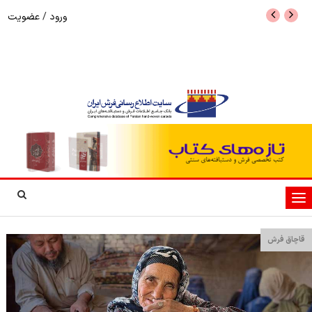
ورود
/
عضویت
نرخ بازگشت ارز حاصل از صادرات + تکمیلی
شوک به بازار هنر م
نمایشگاه فرش دستبا
تغییر
وضعیت
ناوبری
قاچاق فرش