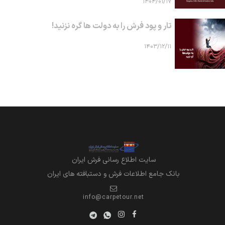
۱۴۰۴/۰۱/۱۷
تار و پود فرش را به دولت ها گره نزنید!
۱۴۰۳/۱۲/۱۱
سايت اطلاع رساني فرش ايران
بانک جامع اطلاعات فرش و دستبافته های ایران
info@carpetour.net