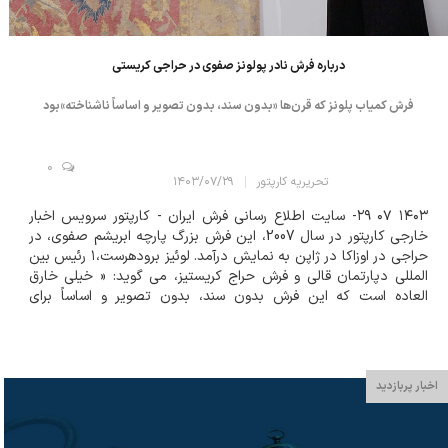
درباره فرش نادر پولونز صفوی در حراجی کریستی
فرش کمیاب پلونز که قرن‌ها «بدون سند، بدون تصویر و اساساً ناشناخته»بود
0
تحریریه کارپتور
۱۴۰۳/۰۷/۲۹
۱۴۰۳ ۰۷ ۲۹- سایت اطلاع رسانی فرش ایران - کارپتور سرویس اخبار
خارجی کارپتور در سال 2007، این فرش بزرگ پارچه ابریشم صفوی، در
حراجی در اوزاکا در ژاپن به نمایش درآمد. لوئیز برودهرست،۱ رئیس بین
المللی دپارتمان قالی و فرش حراج کریستیز، می گوید: « خیلی خارق
العاده است که این فرش بدون سند، بدون تصویر و اساساً برای
دانشگاهیان در این زمینه ناشناخته بود. این یک کشف جدید بسیار
هیجان انگیز اس...
اخبار پربازدید