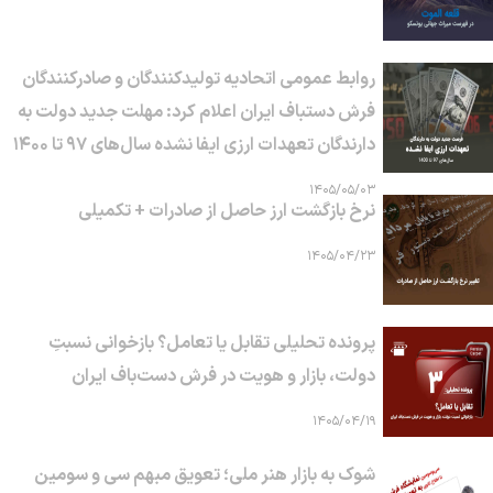
روابط عمومی اتحادیه تولیدکنندگان و صادرکنندگان
فرش دستباف ایران اعلام کرد: مهلت جدید دولت به
دارندگان تعهدات ارزی ایفا نشده سال‌های ۹۷ تا ۱۴۰۰
۱۴۰۵/۰۵/۰۳
نرخ بازگشت ارز حاصل از صادرات + تکمیلی
۱۴۰۵/۰۴/۲۳
پرونده تحلیلی تقابل یا تعامل؟ بازخوانی نسبتِ
دولت، بازار و هویت در فرش دست‌باف ایران
۱۴۰۵/۰۴/۱۹
شوک به بازار هنر ملی؛ تعویق مبهم سی و سومین