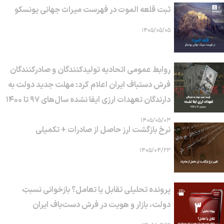
ثبت قلعه الموت در فهرست میراث جهانی یونسکو
۱۴۰۵/۰۵/۰۵
روابط عمومی اتحادیه تولیدکنندگان و صادرکنندگان
فرش دستباف ایران اعلام کرد: مهلت جدید دولت به
دارندگان تعهدات ارزی ایفا نشده سال‌های ۹۷ تا ۱۴۰۰
۱۴۰۵/۰۵/۰۳
نرخ بازگشت ارز حاصل از صادرات + تکمیلی
۱۴۰۵/۰۴/۲۳
پرونده تحلیلی تقابل یا تعامل؟ بازخوانی نسبتِ
دولت، بازار و هویت در فرش دست‌باف ایران