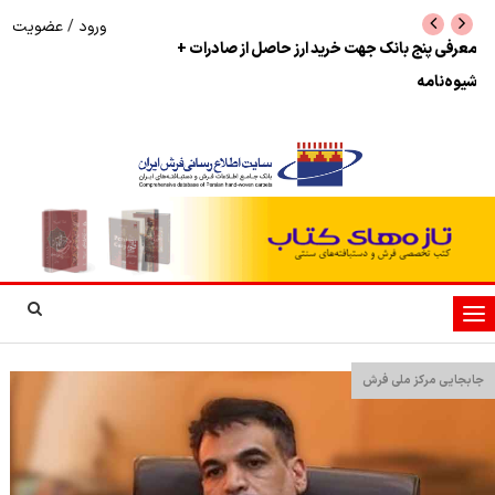
ورود
/
عضویت
نرخ بازگشت ارز حاصل از صادرات + تکمیلی
شوک به بازار هنر م
نمایشگاه فرش دستبا
تغییر
وضعیت
ناوبری
جابجایی مرکز ملی فرش