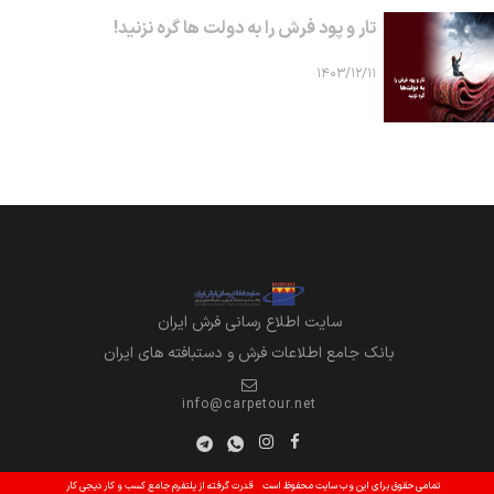
تار و پود فرش را به دولت ها گره نزنید!
۱۴۰۳/۱۲/۱۱
سايت اطلاع رساني فرش ايران
بانک جامع اطلاعات فرش و دستبافته های ایران
info@carpetour.net
تمامی حقوق برای این وب سایت محفوظ است
قدرت گرفته از پلتفرم جامع کسب و کار دیجی کار