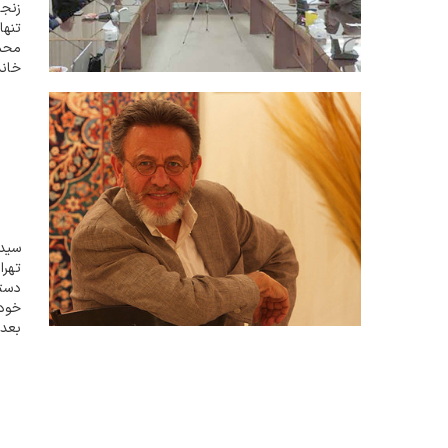
زنجا
محم
خان
طلوع
خود 
بعد 
ايرا
پردا