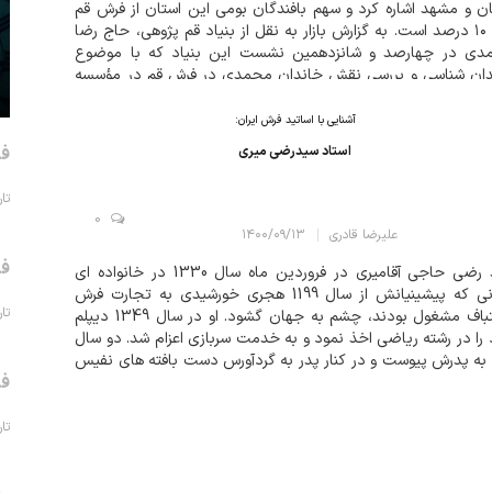
ن و مشهد اشاره کرد و سهم بافندگان بومی این استان از فرش قم
تنها ۱۰ درصد است. به گزارش بازار به نقل از بنیاد قم پژوهی، حاج رضا
دی در چهارصد و شانزدهمین نشست این بنیاد که با موضوع
دان شناسی و بررسی نقش خاندان محمدی در فرش قم در مؤسسه
 مهر قم ب...
آشنایی با اساتید فرش ایران:
فر
استاد سیدرضی میری
تاریخ 
0
علیرضا قادری
۱۴۰۰/۰۹/۱۳
فر
سید رضي حاجی آقاميری در فروردین ماه سال 1330 در خانواده ای
تهرانی که پيشينيانش از سال 1199 هجری خورشيدی به تجارت فرش
تاریخ 
دستباف مشغول بودند، چشم به جهان گشود. او در سال 1349 ديپلم
را در رشته رياضی اخذ نمود و به خدمت سربازی اعزام شد. دو سال
به پدرش پيوست و در کنار پدر به گردآورس دست بافته های نفيس
فر
ني که حرفه نياکانشان بود و صادرات آنها به کشورهای خارجی
خت. نظر به اينکه در محيط...
تاریخ 