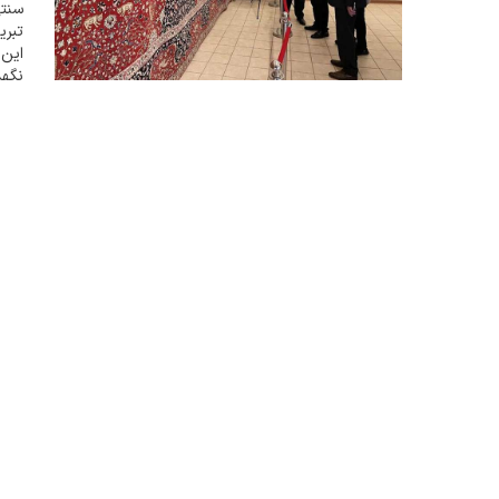
سنت
این 
نگهد