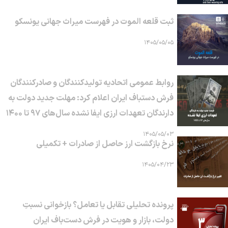
ثبت قلعه الموت در فهرست میراث جهانی یونسکو
۱۴۰۵/۰۵/۰۵
روابط عمومی اتحادیه تولیدکنندگان و صادرکنندگان
فرش دستباف ایران اعلام کرد: مهلت جدید دولت به
دارندگان تعهدات ارزی ایفا نشده سال‌های ۹۷ تا ۱۴۰۰
۱۴۰۵/۰۵/۰۳
نرخ بازگشت ارز حاصل از صادرات + تکمیلی
۱۴۰۵/۰۴/۲۳
پرونده تحلیلی تقابل یا تعامل؟ بازخوانی نسبتِ
دولت، بازار و هویت در فرش دست‌باف ایران