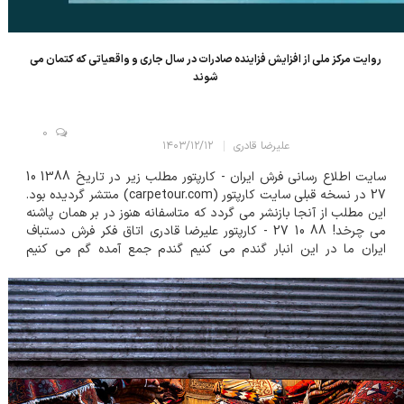
روايت مرکز ملی از افزايش فزاينده صادرات در سال جاری و واقعياتی که کتمان می
شوند
0
علیرضا قادری
۱۴۰۳/۱۲/۱۲
سایت اطلاع رسانی فرش ایران - کارپتور مطلب زیر در تاریخ 1388 10
27 در نسخه قبلی سایت کارپتور (carpetour.com) منتشر گردیده بود.
این مطلب از آنجا بازنشر می گردد که متاسفانه هنوز در بر همان پاشنه
می چرخد! 88 10 27 - کارپتور عليرضا قادري اتاق فکر فرش دستباف
ايران ما در اين انبار گندم می کنیم گندم جمع آمده گم می کنیم
مى&rlm نينديشيم آخر ما به هوش كين خلل در...