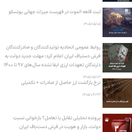
ثبت قلعه الموت در فهرست میراث جهانی یونسکو
۱۴۰۵/۰۵/۰۵
روابط عمومی اتحادیه تولیدکنندگان و صادرکنندگان
فرش دستباف ایران اعلام کرد: مهلت جدید دولت به
دارندگان تعهدات ارزی ایفا نشده سال‌های ۹۷ تا ۱۴۰۰
۱۴۰۵/۰۵/۰۳
نرخ بازگشت ارز حاصل از صادرات + تکمیلی
۱۴۰۵/۰۴/۲۳
پرونده تحلیلی تقابل یا تعامل؟ بازخوانی نسبتِ
دولت، بازار و هویت در فرش دست‌باف ایران