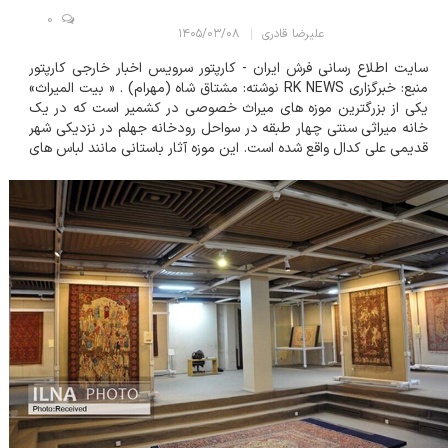
0
علیرضا قادری
۱۴۰۵/۰۳/۰۸
سایت اطلاع رسانی فرش ایران - کارپتور سرویس اخبار خارجی کارپتور
منبع: خبرگزاری RK NEWS نوشته: مشتاق شاه (مهرام) . « بیت المیراث»
یکی از بزرگترین موزه های میراث خصوصی در کشمیر است که در یک
خانه میراثی سنتی چهار طبقه در سواحل رودخانه جهلم در نزدیکی شهر
قدیمی علی کدال واقع شده است. این موزه آثار باستانی مانند لباس های
سنتی، جواهرات، نسخه های خطی و سایر آثار سبک زندگی...