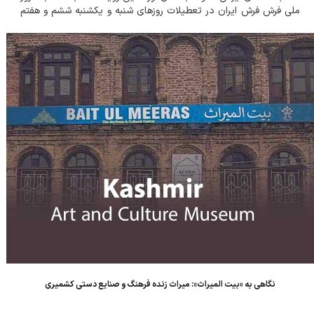
ملی فرش فرش ایران در تعطیلات روزهای شنبه و یکشنبه ششم و هفتم
ژوئن (16 و 17 خرداد 1405) برگزار گردید با استقبال کم نظیری از س...
نگاهی به «بیت ‌المیراث»: میراث زنده فرهنگ و صنایع دستی کشمیری