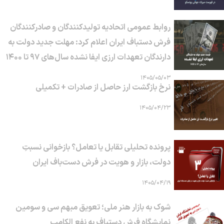
روابط عمومی اتحادیه تولیدکنندگان و صادرکنندگان
فرش دستباف ایران اعلام کرد: مهلت جدید دولت به
دارندگان تعهدات ارزی ایفا نشده سال‌های ۹۷ تا ۱۴۰۰
۱۴۰۵/۰۵/۰۳
نرخ بازگشت ارز حاصل از صادرات + تکمیلی
۱۴۰۵/۰۴/۲۳
پرونده تحلیلی تقابل یا تعامل؟ بازخوانی نسبتِ
دولت، بازار و هویت در فرش دست‌باف ایران
۱۴۰۵/۰۴/۱۹
شوک به بازار هنر ملی؛ تعویق مبهم سی و سومین
نمایشگاه فرش دستباف به نفع الکامپ