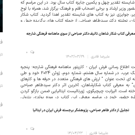
 شایسته تقدیر چهل و یکمین جایزه کتاب سال بود. در این مراسم که
ضور وزیر ارشاد و برخی اصحاب قلم و فرهنگ برگزار شد، همراه با لوح
ر، جوایزی نیز به کتاب های شایسته تقدیر اهدا گردید. کتاب شکار
ن، نوشته دکتر سیدطاهر صباحی از جمله کتاب های برگزیده چهل و
عرفی کتاب شکار شاهان تالیف دکتر صباحی از سوی ماهنامه فرهنگی شارجه
فر
0
تاریخ 
علیرضا قادری
۱۴۰۳/۰۳/۲۹
 اطلاع رسانی فرش ایران - کارپتور ماهنامه فرهنگی شارجه؛ پنجره
فرهنگ عرب، در شماره سال هشتم، شماره دوم، ژوئن 2024 خود و طی
فر
ه ای تحت عنوان " ارزش های فرهنگی متعدد در حرفه ها و کارهای
" به معرفی کتاب شکارشاهان، آخرین اثر دکتر سیدطاهر صباحی
تاریخ 
خته است. الیزابت چیچیگوی، ژورنالیست ایتالیایی ضمن بازگو کردن
ه حضور خود در مراسم معرفی این کتاب در موزه پولدی پتزولی
..
فر
تجلیل از دکتر طاهر صباحی، پژوهشگر برجسته فرش ایران در ایتالیا
تاریخ 
0
علیرضا قادری
۱۴/۰۴/۲۳