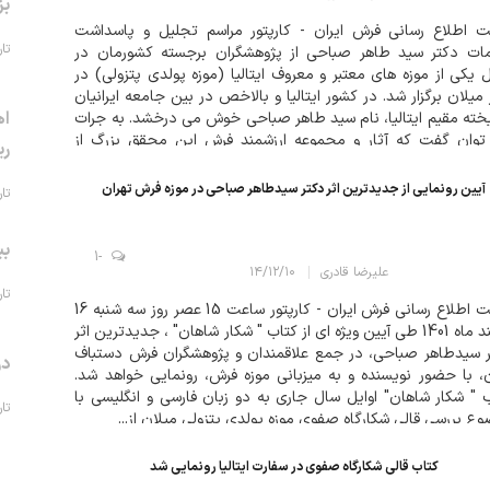
بز
 اطلاع رسانی فرش ایران - کارپتور مراسم تجلیل و پاسداشت
تاریخ 
ات دکتر سید طاهر صباحی از پژوهشگران برجسته کشورمان در
یکی از موزه های معتبر و معروف ایتالیا (موزه پولدی پتزولی) در
میلان برگزار شد. در کشور ایتالیا و بالاخص در بین جامعه ایرانیان
اه
خته مقیم ایتالیا، نام سید طاهر صباحی خوش می درخشد. به جرات
وان گفت که آثار و مجموعه ارزشمند فرشِ این محقق بزرگ از
ری
اه بسیار ممتا...
آیین رونمایی از جدیدترین اثر دکتر سیدطاهر صباحی در موزه فرش تهران
تاریخ 
بی
-1
علیرضا قادری
۱۴/۱۲/۱۰
تاریخ 
سایت اطلاع رسانی فرش ایران - کارپتور ساعت 15 عصر روز سه شنبه 16
اسفند ماه 1401 طی آیین ویژه ای از کتاب " شکار شاهان" ، جدیدترین اثر
 سیدطاهر صباحی، در جمع علاقمندان و پژوهشگران فرش دستباف
در
ن، با حضور نویسنده و به میزبانی موزه فرش، رونمایی خواهد شد.
 " شکار شاهان" اوایل سال جاری به دو زبان فارسی و انگلیسی با
تاریخ 
ع بررسی قالی شکارگاه صفوی موزه پولدی پتزولی میلان از...
کتاب قالی شکارگاه صفوی در سفارت ایتالیا رونمایی شد