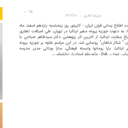
0
علیرضا قادری
۱۴/۱۲/۱۰
 اطلاع رسانی فرش ایران - کارپتور روز پنجشنبه یازدهم اسفند ماه
۱۴۰۱، به دعوت جوزپه پرونه سفیر ایتالیا در تهران، طی ضیافت ناهاری
اغ سفارت ایتالیا، از آخرین اثر پژوهشی دکتر سیدطاهر صباحی با
ن " شکار شاهان" رونمایی شد. در این مراسم علاوه بر جوزپه پرونه
 ایتالیا، یارا رومانوا وابسته فرهنگی، سارا بوناتی مدیر مدرسه
لیایی تهران، رافائل مانوریللو استادیار زبانشناس...