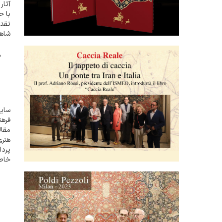
آثار
با ح
تقدی
شاها
ی...
م
سایت
مقال
هنری
پردا
خاطر
میل.