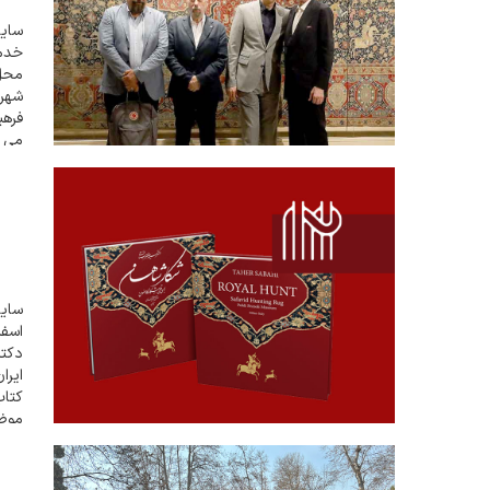
سایت
خدم
محل 
شهر 
فرهی
می ت
جایگ
دکتر
ایرا
کتاب
موضو