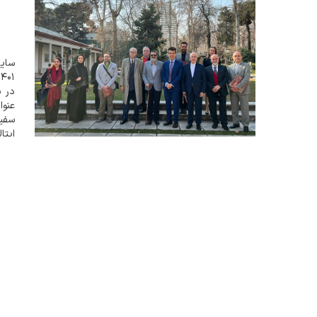
سایت
در ب
عنوا
سفیر
ایتا