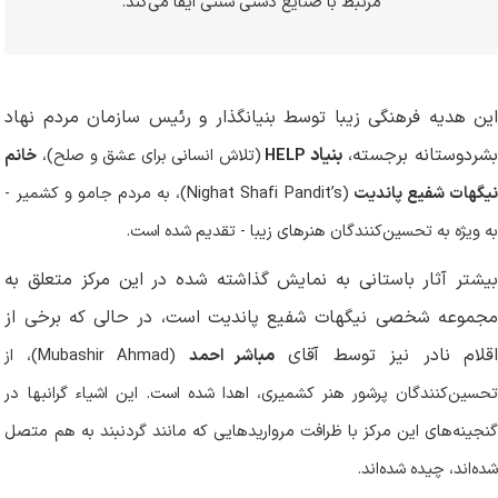
مرتبط با صنایع دستی سنتی ایفا می‌کند
.
این هدیه فرهنگی زیبا توسط بنیانگذار و رئیس سازمان مردم نهاد
شردوستانه برجسته،
بنیاد
HELP
(تلاش انسانی برای عشق و صلح)،
خانم
یگهات شفیع پاندیت
(
Nighat Shafi Pandit’s
)، به مردم جامو و کشمیر -
به ویژه به تحسین‌کنندگان هنرهای زیبا - تقدیم شده است
.
بیشتر آثار باستانی به نمایش گذاشته شده در این مرکز متعلق به
مجموعه شخصی نیگهات شفیع پاندیت است، در حالی که برخی از
قلام نادر نیز توسط آقای
مب
ا
شر احمد
(
Mubashir Ahmad
)، از
تحسین‌کنندگان پرشور هنر کشمیری، اهدا شده است. این اشیاء گرانبها در
گنجینه‌های این مرکز با ظرافت مرواریدهایی که مانند گردنبند به هم متصل
شده‌اند، چیده شده‌اند
.