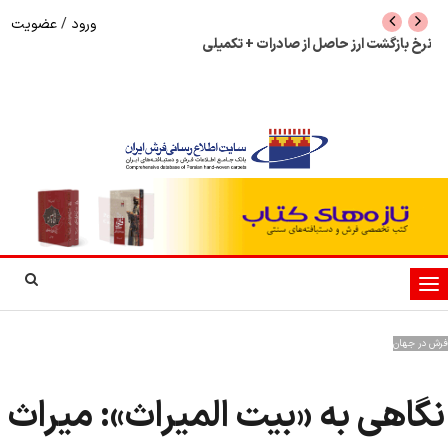
ورود
/
عضویت
نرخ بازگشت ارز حاصل از صادرات + تکمیلی
شوک به بازار هنر م
نمایشگاه فرش دستبا
تغییر
وضعیت
ناوبری
فرش در جهان
نگاهی به «بیت ‌المیراث»: میراث