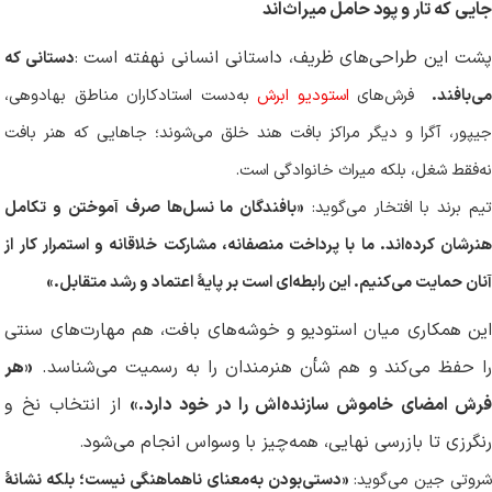
جایی که تار و پود حامل میراث‌اند
شت این طراحی‌های ظریف، داستانی انسانی نهفته است
:
دستانی که
ی‌بافند
.
فرش‌های
استودیو ابرش
به‌دست استادکاران مناطق بهادوهی،
جیپور، آگرا و دیگر مراکز بافت هند خلق می‌شوند؛ جاهایی که هنر بافت
نه‌فقط شغل، بلکه میراث خانوادگی است
.
یم برند با افتخار می‌گوید:
«بافندگان ما نسل‌ها صرف آموختن و تکامل
هنرشان کرده‌اند. ما با پرداخت منصفانه، مشارکت خلاقانه و استمرار کار از
آنان حمایت می‌کنیم. این رابطه‌ای است بر پایهٔ اعتماد و رشد متقابل
.
»
این همکاری میان استودیو و خوشه‌های بافت، هم مهارت‌های سنتی
را حفظ می‌کند و هم شأن هنرمندان را به رسمیت می‌شناسد.
«هر
رش امضای خاموش سازنده‌اش را در خود دارد.»
از انتخاب نخ و
رنگرزی تا بازرسی نهایی، همه‌چیز با وسواس انجام می‌شود
.
روتی جین می‌گوید:
«دستی‌بودن به‌معنای ناهماهنگی نیست؛ بلکه نشانهٔ