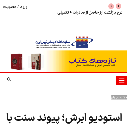
ورود
/
عضویت
نرخ بازگشت ارز حاصل از صادرات + تکمیلی
شوک به بازار هنر م
نمایشگاه فرش دستبا
تغییر
وضعیت
ناوبری
فرش در جهان
استودیو ابرش؛ پیوند سنت با