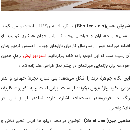
روتی جین
(Shrutee Jain)
، یکی از بنیان‌گذاران استودیو می گوید:
«سال‌ها با معماران و طراحان برجستهٔ سراسر جهان همکاری کردیم»، او
اضافه می‌کند: «پس از سی سال کار برای بازارهای جهانی، احساس کردیم زمان
آن رسیده است که این تجربه را به خانه بازگردانیم.
استودیو ابرش
از دلِ همین
خواست برای بازنمایی میراثمان در چشم‌انداز طراحی هند زاده شد
.
»
این نگاه جوهرهٔ برند را شکل می‌دهد: پلی میان تجربهٔ جهانی و هنر
ومی. خودِ واژهٔ
ابرش
برگرفته از سنت ایرانی است و به تغییرات ظریف
رنگ در فرش‌های دست‌باف اشاره دارد؛ نمادی از زیبایی در
نایکنواختی
.
اهیل جین
(Sahil Jain)
توضیح می‌دهد: «برای ما، ابرش تجلیِ تلاش و