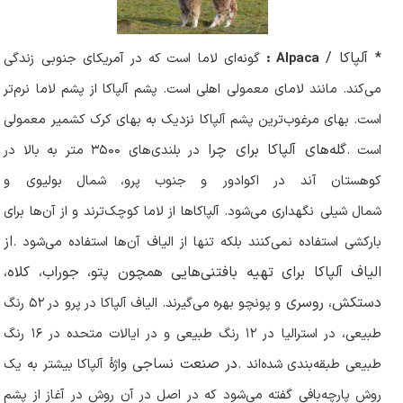
* آلپاکا /
Alpaca
:
گونه‌ای لاما
است که در آمریکای جنوبی
زندگی
می‌کند. مانند لامای معمولی اهلی است. پشم آلپاکا از پشم لاما نرم‌تر
است. بهای مرغوب‌ترین پشم آلپاکا
نزدیک به بهای کرک کشمیر
معمولی
گله‌های آلپاکا برای چرا
است
.
در بلندی‌های
۳۵۰۰
متر به بالا در
کوهستان آند
در اکوادور
و جنوب پرو، شمال بولیوی
و
شمال شیلی
نگهداری می‌شود. آلپاکاها از لاما کوچک‌ترند و از آن‌ها برای
از
بارکشی استفاده نمی‌کنند بلکه تنها از الیاف آن‌ها استفاده می‌شود
.
الیاف آلپاکا برای تهیه بافتنی‌هایی همچون پتو، جوراب، کلاه،
دستکش، روسری
و پونچو بهره می‌گیرند. الیاف آلپاکا در پرو
در
۵۲
رنگ
طبیعی، در استرالیا
در
۱۲
رنگ طبیعی و در ایالات متحده در
۱۶
رنگ
در صنعت نساجی
طبیعی طبقه‌بندی شده‌اند
.
واژهٔ آلپاکا بیشتر به یک
روش پارچه‌بافی گفته می‌شود که در اصل در آن روش در آغاز از پشم