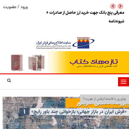
ورود
/
عضویت
نرخ بازگشت ارز حاصل از صادرات + تکمیلی
شوک به بازار هنر م
نمایشگاه فرش دستبا
تغییر
وضعیت
ناوبری
نوآوری یا فاصله گرفتن از هویت؟