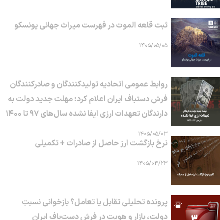
ثبت قلعه الموت در فهرست میراث جهانی یونسکو
۱۴۰۵/۰۵/۰۵
روابط عمومی اتحادیه تولیدکنندگان و صادرکنندگان
فرش دستباف ایران اعلام کرد: مهلت جدید دولت به
دارندگان تعهدات ارزی ایفا نشده سال‌های ۹۷ تا ۱۴۰۰
۱۴۰۵/۰۵/۰۳
نرخ بازگشت ارز حاصل از صادرات + تکمیلی
۱۴۰۵/۰۴/۲۳
پرونده تحلیلی تقابل یا تعامل؟ بازخوانی نسبتِ
دولت، بازار و هویت در فرش دست‌باف ایران