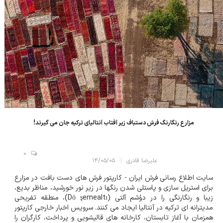
مزارع رنگارنگ فرش دستباف زیر آفتاب آنتالیای ترکیه جان می گیرند!
0
علیرضا قادری
۱۴/۰۵/۰۵
سایت اطلاع رسانی فرش ایران - کارپتور فرش های دست بافت در مزارع
برای استریل سازی و پاستلی شدن رنگها در زیر نور خورشید، مناظر بدیع،
زیبا و رنگارنگی را در دؤشم آلتی (Dö şemealtı)، منطقه تفریحی
مدیترانه ای ترکیه در آنتالیا ایجاد می کنند. سرویس اخبار خارجی کارپتور
همزمان با آغاز تابستان، کارخانه های قالیشویی و پرداخت، کارگران را