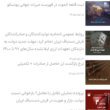
ثبت قلعه الموت در فهرست میراث جهانی یونسکو
۱۴۰۵/۰۵/۰۵
روابط عمومی اتحادیه تولیدکنندگان و صادرکنندگان
فرش دستباف ایران اعلام کرد: مهلت جدید دولت به
دارندگان تعهدات ارزی ایفا نشده سال‌های ۹۷ تا ۱۴۰۰
۱۴۰۵/۰۵/۰۳
نرخ بازگشت ارز حاصل از صادرات + تکمیلی
۱۴۰۵/۰۴/۲۳
پرونده تحلیلی تقابل یا تعامل؟ بازخوانی نسبتِ
دولت، بازار و هویت در فرش دست‌باف ایران