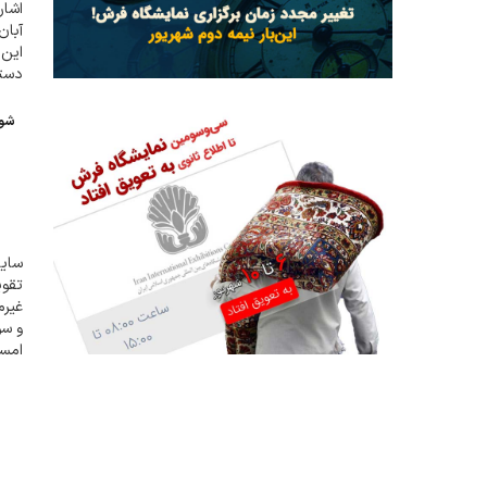
اشار
آبان
این 
دستب
شوک
سایت
تقوی
غیرم
و سو
امسا
اساس