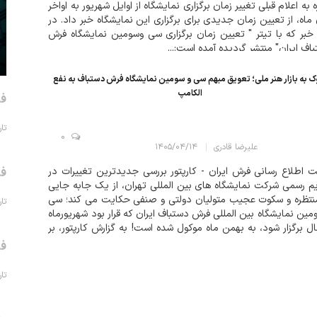
ه به اعلام قبلی تغییر زمان برگزاری نمایشگاه از اوایل شهریور به اواخر
 ماه، از تعیین زمان جدیدی برای برگزاری این نمایشگاه خبر داد. در
خبر که با تیتر " تعیین زمان برگزاری سی وسومین نمایشگاه فرش
اف ایران" منتشر گردیده آمده است:...
 به بازار هنر ملی؛ تعویق مبهم سی و سومین نمایشگاه فرش دستباف به نفع
الکامپ
فر
تاریخ 
0
علیرضا قادری
۱۴۰۵/۰۴/۱۴
 اطلاع رسانی فرش ایران - کارپتور بررسی جدیدترین تغییرات در
فر
م رسمی شرکت نمایشگاه های بین المللی تهران، از یک جابه جایی
نتظره و سکوت عجیب متولیان دولتی و صنفی حکایت می کند؛ سی
تاریخ 
مین نمایشگاه بین المللی فرش دستباف ایران که قرار بود شهریورماه
ل برگزار شود، به بهمن ماه موکول شده است! به گزارش کارپتور، بر
 برنامه ریزی های قبلی، جامعه فرش ایران خود را برای برگ...
فر
تاریخ 