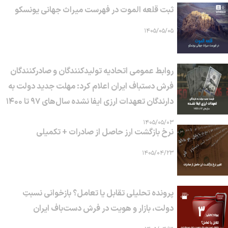
ثبت قلعه الموت در فهرست میراث جهانی یونسکو
۱۴۰۵/۰۵/۰۵
روابط عمومی اتحادیه تولیدکنندگان و صادرکنندگان
فرش دستباف ایران اعلام کرد: مهلت جدید دولت به
دارندگان تعهدات ارزی ایفا نشده سال‌های ۹۷ تا ۱۴۰۰
۱۴۰۵/۰۵/۰۳
نرخ بازگشت ارز حاصل از صادرات + تکمیلی
۱۴۰۵/۰۴/۲۳
پرونده تحلیلی تقابل یا تعامل؟ بازخوانی نسبتِ
دولت، بازار و هویت در فرش دست‌باف ایران