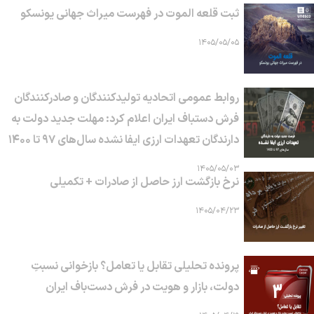
ثبت قلعه الموت در فهرست میراث جهانی یونسکو
۱۴۰۵/۰۵/۰۵
روابط عمومی اتحادیه تولیدکنندگان و صادرکنندگان
فرش دستباف ایران اعلام کرد: مهلت جدید دولت به
دارندگان تعهدات ارزی ایفا نشده سال‌های ۹۷ تا ۱۴۰۰
۱۴۰۵/۰۵/۰۳
نرخ بازگشت ارز حاصل از صادرات + تکمیلی
۱۴۰۵/۰۴/۲۳
پرونده تحلیلی تقابل یا تعامل؟ بازخوانی نسبتِ
دولت، بازار و هویت در فرش دست‌باف ایران