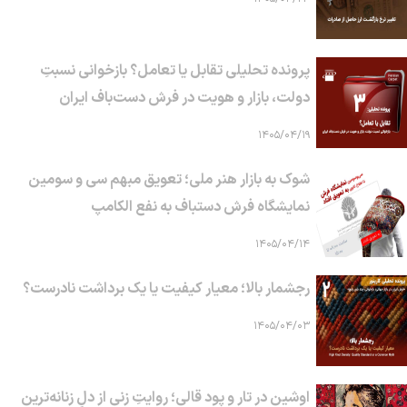
پرونده تحلیلی تقابل یا تعامل؟ بازخوانی نسبتِ
دولت، بازار و هویت در فرش دست‌باف ایران
۱۴۰۵/۰۴/۱۹
شوک به بازار هنر ملی؛ تعویق مبهم سی و سومین
نمایشگاه فرش دستباف به نفع الکامپ
۱۴۰۵/۰۴/۱۴
رجشمار بالا؛ معیار کیفیت یا یک برداشت نادرست؟
۱۴۰۵/۰۴/۰۳
اوشین در تار و پود قالی؛ روایتِ زنی از دلِ زنانه‌ترین