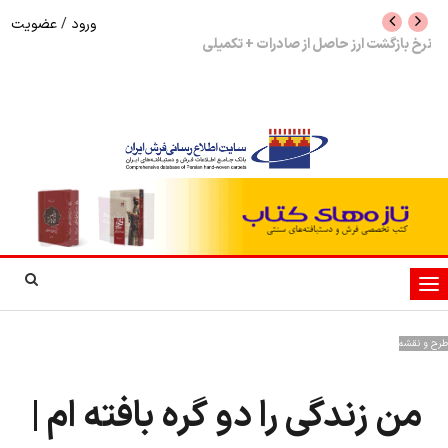
ورود
/
عضویت
نرخ بازگشت ارز حاصل از صادرات + تکمیلی
شوک به بازار هنر م
نمایشگاه فرش دستبا
تغییر
وضعیت
ناوبری
طرح و نقشه
من زندگی را دو گره بافته ام |