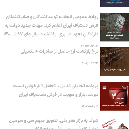
روابط عمومی اتحادیه تولیدکنندگان و صادرکنندگان
فرش دستباف ایران اعلام کرد: مهلت جدید دولت به
دارندگان تعهدات ارزی ایفا نشده سال‌های ۹۷ تا ۱۴۰۰
۱۴۰۵/۰۵/۰۳
نرخ بازگشت ارز حاصل از صادرات + تکمیلی
۱۴۰۵/۰۴/۲۳
پرونده تحلیلی تقابل یا تعامل؟ بازخوانی نسبتِ
دولت، بازار و هویت در فرش دست‌باف ایران
۱۴۰۵/۰۴/۱۹
شوک به بازار هنر ملی؛ تعویق مبهم سی و سومین