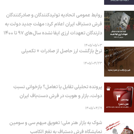
روابط عمومی اتحادیه تولیدکنندگان و صادرکنندگان
فرش دستباف ایران اعلام کرد: مهلت جدید دولت به
دارندگان تعهدات ارزی ایفا نشده سال‌های ۹۷ تا ۱۴۰۰
۱۴۰۵/۰۵/۰۳
نرخ بازگشت ارز حاصل از صادرات + تکمیلی
۱۴۰۵/۰۴/۲۳
پرونده تحلیلی تقابل یا تعامل؟ بازخوانی نسبتِ
دولت، بازار و هویت در فرش دست‌باف ایران
۱۴۰۵/۰۴/۱۹
شوک به بازار هنر ملی؛ تعویق مبهم سی و سومین
نمایشگاه فرش دستباف به نفع الکامپ