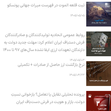
ثبت قلعه الموت در فهرست میراث جهانی یونسکو
۱۴۰۵/۰۵/۰۵
روابط عمومی اتحادیه تولیدکنندگان و صادرکنندگان
فرش دستباف ایران اعلام کرد: مهلت جدید دولت به
دارندگان تعهدات ارزی ایفا نشده سال‌های ۹۷ تا ۱۴۰۰
۱۴۰۵/۰۵/۰۳
نرخ بازگشت ارز حاصل از صادرات + تکمیلی
۱۴۰۵/۰۴/۲۳
پرونده تحلیلی تقابل یا تعامل؟ بازخوانی نسبتِ
دولت، بازار و هویت در فرش دست‌باف ایران