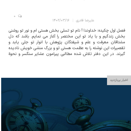
0
علیرضا قادری
۱۴۰۲/۰۳/۱۶
فصل اول چكيده: خداوندا ! نام تو تسلي بخش هستي ام و نور تو روشني
بخش زندگيم و با ياد تو اين مختصر را آغاز مي نمايم. باشد كه دل
مشتاقان معرفت و علم و شيفتگان پژوهش با انوار تو جلي يابد و
تقصيرات اين نوشته را به عظمت هستي تو و بزرگ منشي خويش ناديده
گيرند. در اين دفتر تلاش شده مطالبي پيرامون عشاير سنگسر و نحوة
كوچ آنها و صنايع دستي آنها و در آخر يكي از صنايع دستي سمنان
منتقل شده و فعاليت آنها هن...
اخبار پربازدید